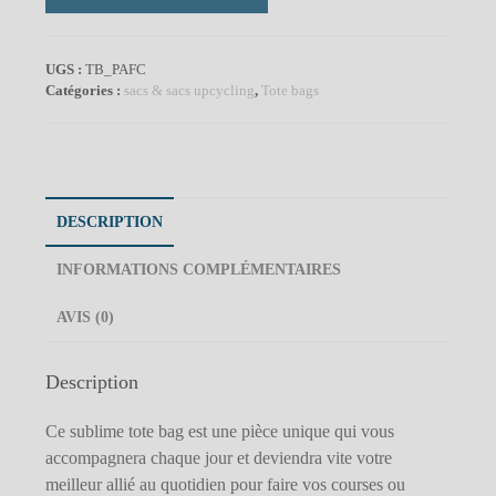
de
Pièce
unique
UGS :
TB_PAFC
-
Catégories :
sacs & sacs upcycling
,
Tote bags
Tote
bag
"Pluie
d'amour
sur
fleurs
DESCRIPTION
des
champs"
INFORMATIONS COMPLÉMENTAIRES
D
AVIS (0)
Description
Ce sublime tote bag est une pièce unique qui vous
accompagnera chaque jour et deviendra vite votre
meilleur allié au quotidien pour faire vos courses ou