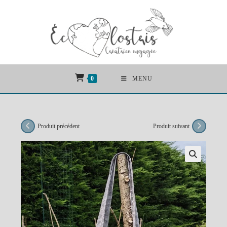
Skip
to
content
0
MENU
Produit précédent
Produit suivant