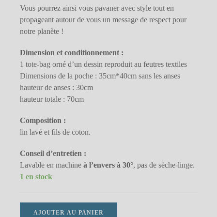
Vous pourrez ainsi vous pavaner avec style tout en
propageant autour de vous un message de respect pour
notre planète !
Dimension et conditionnement :
1 tote-bag orné d’un dessin reproduit au feutres textiles
Dimensions de la poche : 35cm*40cm sans les anses
hauteur de anses : 30cm
hauteur totale : 70cm
Composition :
lin lavé et fils de coton.
Conseil d’entretien :
Lavable en machine
à l’envers à 30°
, pas de sèche-linge.
1 en stock
quantité
AJOUTER AU PANIER